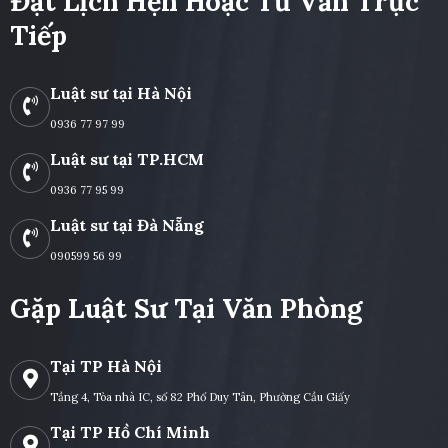
Đặt Lịch Hẹn Hoặc Tư Vấn Trực
Tiếp
Luật sư tại Hà Nội
0936 77 97 99
Luật sư tại TP.HCM
0936 77 95 99
Luật sư tại Đà Nẵng
090599 56 99
Gặp Luật Sư Tại Văn Phòng
Tại TP Hà Nội
Tầng 4, Tòa nhà IC, số 82 Phố Duy Tân, Phường Cầu Giấy
Tại TP Hồ Chí Minh