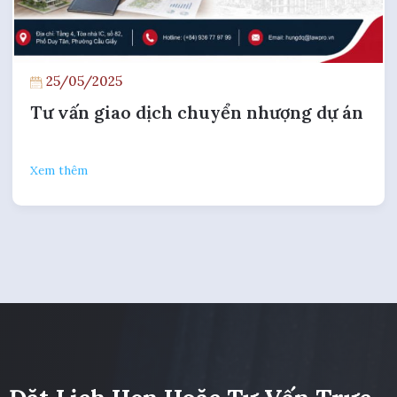
Đặt Lịch Hẹn Hoặc Tư Vấn Trực
Tiếp
Luật sư tại Hà Nội
0936 77 97 99
Luật sư tại TP.HCM
0936 77 95 99
Luật sư tại Đà Nẵng