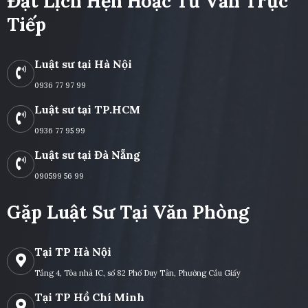
090599 56 99
Gặp Luật Sư Tại Văn Phòng
Tại TP Hà Nội
Tầng 4, Tòa nhà IC, số 82 Phố Duy Tân, Phường Cầu Giấy
Tại TP Hồ Chí Minh
Lầu 19, Tháp A, Indochina Park Tower, Số 4, Nguyễn Đình Chiểu, Phường
Tân Định
Tại Đà Nẵng
Tầng 6, Toà nhà Dầu khí, số 2 đường 30-4, Phường Hoà Cường
Tư Vấn Qua Email