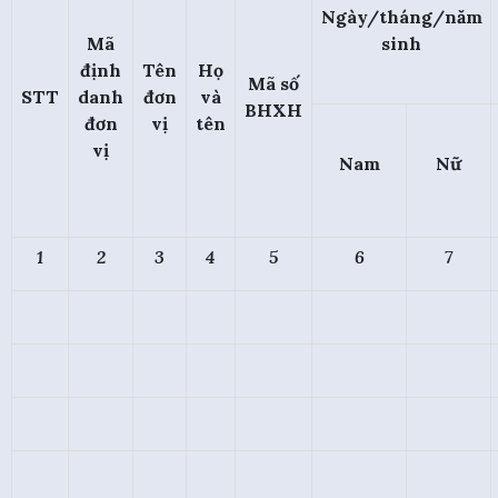
Ngày/tháng/năm
Mã
sinh
định
Tên
Họ
Mã số
STT
danh
đơn
và
BHXH
đơn
vị
tên
vị
Nam
Nữ
1
2
3
4
5
6
7