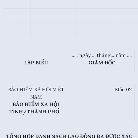
...., ngày … tháng....năm ….
LẬP BIỂU
GIÁM ĐỐC
BẢO HIỂM XÃ HỘI VIỆT
Mẫu 02
NAM
BẢO HIỂM XÃ HỘI
TỈNH/THÀNH PHỐ…
TỔNG HỢP DANH SÁCH LAO ĐỘNG ĐÃ ĐƯỢC XÁC