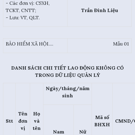
- Các đơn vị: CSXH,
TCKT, CNTT;
Trần Đình Liệu
- Lưu: VT, QLT.
BẢO HIỂM XÃ HỘI....
Mẫu 01
DANH SÁCH CHI TIẾT LAO ĐỘNG KHÔNG CÓ
TRONG DỮ LIỆU QUẢN LÝ
Ngày/tháng/năm
sinh
Tên
Họ
Mã số
Stt
đơn
và
CMND/
BHXH
vị
tên
Nam
Nữ