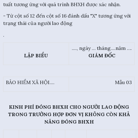
tuất tương ứng với quá trình BHXH được xác nhận.
- Từ cột số 12 đến cột số 16 đánh dấu "X" tương ứng với
trạng thái của người lao động
.
...., ngày … tháng....năm ….
LẬP BIỂU
GIÁM ĐỐC
BẢO HIỂM XÃ HỘI....
Mẫu 03
KINH PHÍ ĐÓNG BHXH CHO NGƯỜI LAO ĐỘNG
TRONG TRƯỜNG HỢP ĐƠN VỊ KHÔNG CÒN KHẢ
NĂNG ĐÓNG BHXH