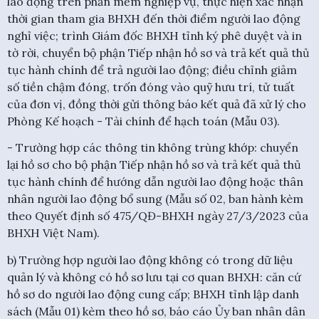
lao động trên phần mềm nghiệp vụ, thực hiện xác nhận
thời gian tham gia BHXH đến thời điểm người lao động
nghỉ việc; trình Giám đốc BHXH tỉnh ký phê duyệt và in
tờ rời, chuyển bộ phận Tiếp nhận hồ sơ và trả kết quả thủ
tục hành chính để trả người lao động; điều chỉnh giảm
số tiền chậm đóng, trốn đóng vào quỹ hưu trí, tử tuất
của đơn vị, đồng thời gửi thông báo kết quả đã xử lý cho
Phòng Kế hoạch - Tài chính để hạch toán (Mẫu 03).
- Trường hợp các thông tin không trùng khớp: chuyển
lại hồ sơ cho bộ phận Tiếp nhận hồ sơ và trả kết quả thủ
tục hành chính để hướng dẫn người lao động hoặc thân
nhân người lao động bổ sung (Mẫu số 02, ban hành kèm
theo Quyết định số 475/QĐ-BHXH ngày 27/3/2023 của
BHXH Việt Nam).
b) Trường hợp người lao động không có trong dữ liệu
quản lý và không có hồ sơ lưu tại cơ quan BHXH: căn cứ
hồ sơ do người lao động cung cấp; BHXH tỉnh lập danh
sách (Mẫu 01) kèm theo hồ sơ, báo cáo Ủy ban nhân dân