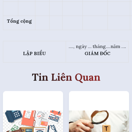
Tổng cộng
...., ngày … tháng....năm ….
LẬP BIỂU
GIÁM ĐỐC
Tin Liên Quan