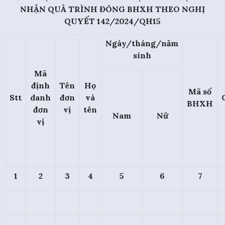
NHẬN QUẢ TRÌNH ĐÓNG BHXH THEO NGHỊ
QUYẾT 142/2024/QH15
Ngày/tháng/năm
sinh
Mã
định
Tên
Họ
Mã số
Stt
danh
đơn
và
BHXH
đơn
vị
tên
Nam
Nữ
vị
1
2
3
4
5
6
7