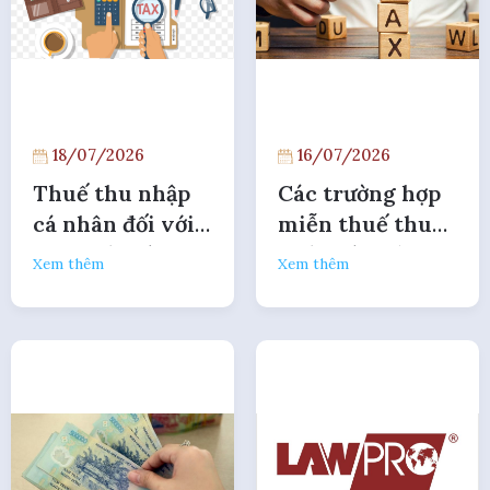
18/07/2026
16/07/2026
Thuế thu nhập
Các trường hợp
cá nhân đối với
miễn thuế thu
thu nhập từ
nhập cá nhân
Xem thêm
Xem thêm
chuyển nhượng
liên quan đến
vốn theo NĐ
bất động sản
253/2026
theo NĐ
253/2026