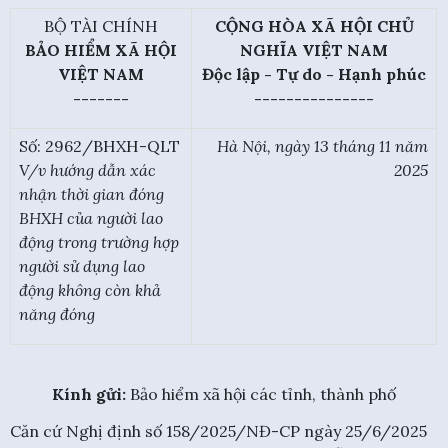
BỘ TÀI CHÍNH
CỘNG HÒA XÃ HỘI CHỦ
BẢO HIỂM XÃ HỘI
NGHĨA VIỆT NAM
VIỆT NAM
Độc lập - Tự do - Hạnh phúc
-------
---------------
Số: 2962/BHXH-QLT
Hà Nội, ngày 13 tháng 11 năm
V/v hướng dẫn xác
2025
nhận thời gian đóng
BHXH của người lao
động trong trường hợp
người sử dụng lao
động không còn khả
năng đóng
Kính gửi:
Bảo hiểm xã hội các tỉnh, thành phố
Căn cứ Nghị định số 158/2025/NĐ-CP ngày 25/6/2025