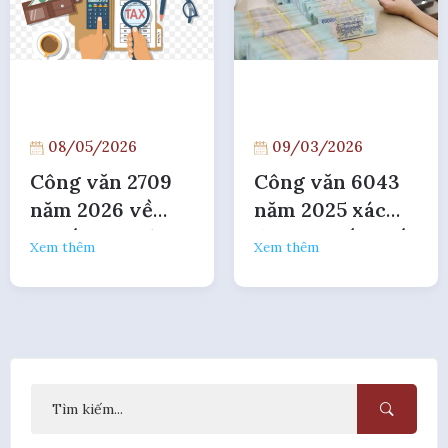
08/05/2026
09/03/2026
Công văn 2709
Công văn 6043
năm 2026 về
năm 2025 xác
thuế thu nhập
định lại số thuế
Xem thêm
Xem thêm
cá nhân của chủ
thu nhập cá
sở hữu công ty
nhân đã phân bổ
một thành viên
cho các tỉnh
khác nơi người
nộp thuế có trụ
sở chính