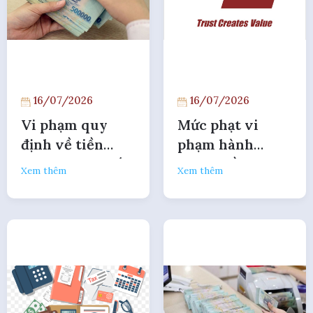
16/07/2026
16/07/2026
Vi phạm quy
Mức phạt vi
định về tiền
phạm hành
lương, quy chế
chính về hợp
Xem thêm
Xem thêm
thưởng theo
đồng lao động
Nghị định
theo NĐ
283/2026
283/2026