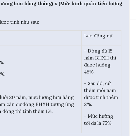
lương hưu hằng tháng) x (Mức bình quân tiền lương
ược tính như sau:
Lao động nữ
- Đóng đủ 15
năm BHXH thì
%.
được hưởng
45%.
2%.
- Sau đó, cứ
thêm mỗi năm
được tính thêm
dưới 20 năm, mức lương hưu hằng
2%.
làm căn cứ đóng BHXH tương ứng
đóng thì tính thêm 1%.
- Mức hưởng
tối đa là 75%.