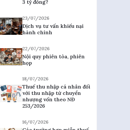
3 tỷ đồng?
23/07/2026
Dịch vụ tư vấn khiếu nại
hành chính
22/07/2026
Nội quy phiên tòa, phiên
họp
18/07/2026
Thuế thu nhập cá nhân đối
với thu nhập từ chuyển
nhượng vốn theo NĐ
253/2026
16/07/2026
Các trường hợp miễn thuế