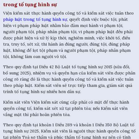
trong tố tụng hình sự
Viện kiểm sát thực hành quyền công tố và kiểm sát việc tuân theo
pháp luật trong tố tụng hình sự
, quyết định việc buộc tội, phát
hiện vi phạm pháp luật nhằm bảo đảm mọi hành vi phạm tội,
người phạm tội, pháp nhân phạm tội, vi phạm pháp luật đều phải
được phát hiện và xử lý kịp thời, nghiêm minh, việc khởi tố, điều
tra, truy tố, xét xử, thi hành án đúng người, đúng tội, đúng pháp
luật, không để lọt tội phạm và người phạm tội, pháp nhân phạm
tội, không làm oan người vô tội.
Theo quy định tại Điều 42 Bộ Luật tố tụng hình sự 2015 (sửa đổi,
bổ sung 2025), nhiệm vụ và quyền hạn của kiểm sát viên được phân
công rõ ràng đó là thực hành quyền công tố và kiểm sát việc tuân
theo pháp luật. Kiểm sát viên sẽ trực tiếp tham gia, giám sát quá
trình tố tụng hình sự nhiều hơn dân sự.
Kiểm sát viên Viện kiểm sát cùng cấp phải có mặt để thực hành
quyền công tố, kiểm sát xét xử tại phiên tòa; nếu Kiểm sát viên
vắng mặt thì phải hoãn phiên tòa.
Theo quy định tại khoản 1 Điều 289 và khoản 1 Điều 350 Bộ Luật tố
tụng hình sự 2025, Kiểm sát viên là người thực hành quyền công tố
tại phiên Toà sơ thẩm và phúc thẩm tố tụng hình sự nên có tính