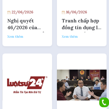
22/06/2026
16/06/2026
Nghị quyết
Tranh chấp hợp
46/2026 của
đồng tín dụng là
TANDTC sửa đổi
tranh chấp dân
Xem thêm
Xem thêm
thẩm quyền
sự hay kinh
chuyên trách
doanh thương
của tòa án
mại