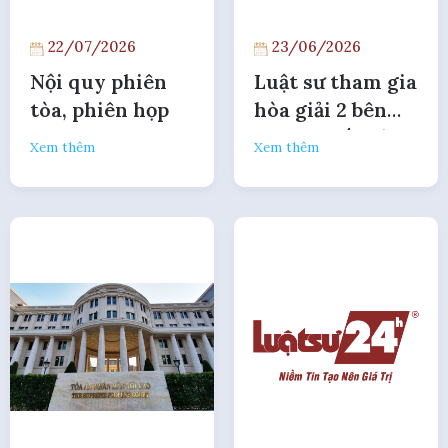
22/07/2026
23/06/2026
Nội quy phiên
Luật sư tham gia
tòa, phiên họp
hòa giải 2 bên
tranh chấp có bị
Xem thêm
Xem thêm
xem là "ăn hai
mang"?