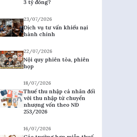
3 tỷ đồng?
23/07/2026
Dịch vụ tư vấn khiếu nại
hành chính
22/07/2026
Nội quy phiên tòa, phiên
họp
18/07/2026
Thuế thu nhập cá nhân đối
với thu nhập từ chuyển
nhượng vốn theo NĐ
253/2026
16/07/2026
Các trường hợp miễn thuế