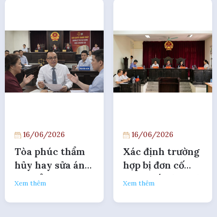
của tòa án
tín dụng
16/06/2026
16/06/2026
Tòa phúc thẩm
Xác định trường
hủy hay sửa án
hợp bị đơn cố
sơ thẩm khi
tình giấu địa chỉ
Xem thêm
Xem thêm
thiếu chứng cứ ở
để giải quyết vụ
phiên sơ thẩm?
án dân sự