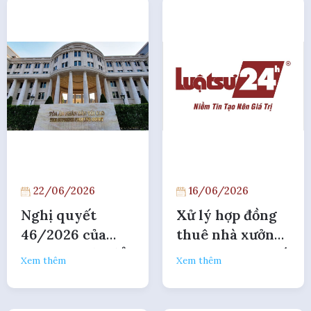
22/06/2026
16/06/2026
Nghị quyết
Xử lý hợp đồng
46/2026 của
thuê nhà xưởng
TANDTC sửa đổi
khi bị cưỡng chế
Xem thêm
Xem thêm
thẩm quyền
trong tranh
chuyên trách
chấp hợp đồng