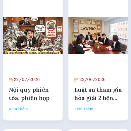
22/07/2026
23/06/2026
Nội quy phiên
Luật sư tham gia
tòa, phiên họp
hòa giải 2 bên
tranh chấp có bị
Xem thêm
Xem thêm
xem là "ăn hai
mang"?