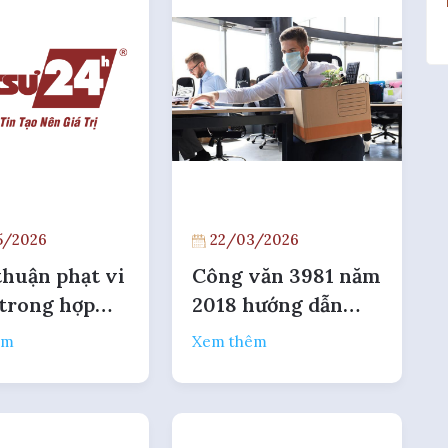
/2026
22/03/2026
thuận phạt vi
Công văn 3981 năm
trong hợp
2018 hướng dẫn
tín dụng cho
hoạt động kinh
êm
Xem thêm
 lãi suất có
doanh sau khi
ệu không?
chuyển nhượng
vốn góp cho nhà