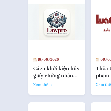
16/06/2026
09/05
Cách khởi kiện hủy
Thỏa 
giấy chứng nhận
phạm 
đăng ký doanh
đồng 
Xem thêm
Xem th
nghiệp?
vay có
vô hi