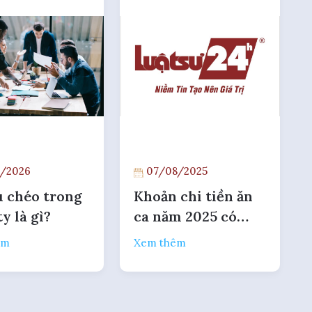
đầu tư nước ngoài
/2026
07/08/2025
u chéo trong
Khoản chi tiền ăn
y là gì?
ca năm 2025 có
chịu thuế thu nhập
êm
Xem thêm
cá nhân không?