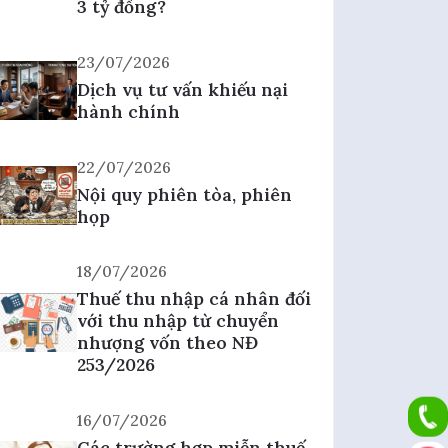
3 tỷ đồng?
23/07/2026
Dịch vụ tư vấn khiếu nại
hành chính
22/07/2026
Nội quy phiên tòa, phiên
họp
18/07/2026
Thuế thu nhập cá nhân đối
với thu nhập từ chuyển
nhượng vốn theo NĐ
253/2026
16/07/2026
Các trường hợp miễn thuế