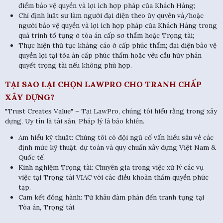
điểm bảo vệ quyền và lợi ích hợp pháp của Khách Hàng;
Chỉ định luật sư làm người đại diện theo ủy quyền và/hoặc
người bảo vệ quyền và lợi ích hợp pháp của Khách Hàng trong
quá trình tố tụng ở tòa án cấp sơ thẩm hoặc Trọng tài;
Thực hiện thủ tục kháng cáo ở cấp phúc thẩm; đại diện bảo vệ
quyền lợi tại tòa án cấp phúc thẩm hoặc yêu cầu hủy phán
quyết trọng tài nếu không phù hợp.
TẠI SAO LẠI CHỌN LAWPRO CHO TRANH CHẤP
XÂY DỰNG?
"Trust Creates Value" – Tại LawPro, chúng tôi hiểu rằng trong xây
dựng, Uy tín là tài sản, Pháp lý là bảo khiên.
Am hiểu kỹ thuật: Chúng tôi có đội ngũ cố vấn hiểu sâu về các
định mức kỹ thuật, dự toán và quy chuẩn xây dựng Việt Nam &
Quốc tế.
Kinh nghiệm Trọng tài: Chuyên gia trong việc xử lý các vụ
việc tại Trọng tài VIAC với các điều khoản thẩm quyền phức
tạp.
Cam kết đồng hành: Từ khâu đàm phán đến tranh tụng tại
Tòa án, Trọng tài.