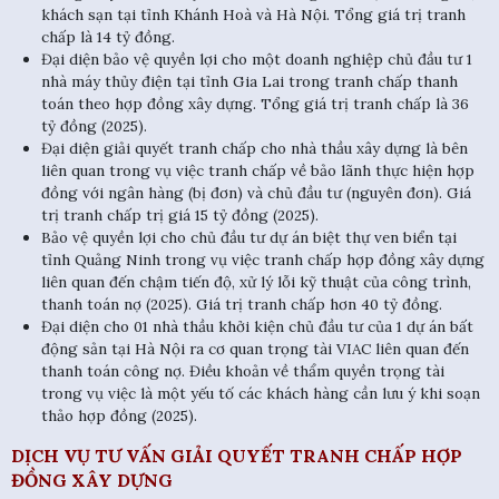
khách sạn tại tỉnh Khánh Hoà và Hà Nội. Tổng giá trị tranh
chấp là 14 tỷ đồng.
Đại diện bảo vệ quyền lợi cho một doanh nghiệp chủ đầu tư 1
nhà máy thủy điện tại tỉnh Gia Lai trong tranh chấp thanh
toán theo hợp đồng xây dựng. Tổng giá trị tranh chấp là 36
tỷ đồng (2025).
Đại diện giải quyết tranh chấp cho nhà thầu xây dựng là bên
liên quan trong vụ việc tranh chấp về bảo lãnh thực hiện hợp
đồng với ngân hàng (bị đơn) và chủ đầu tư (nguyên đơn). Giá
trị tranh chấp trị giá 15 tỷ đồng (2025).
Bảo vệ quyền lợi cho chủ đầu tư dự án biệt thự ven biển tại
tỉnh Quảng Ninh trong vụ việc tranh chấp hợp đồng xây dựng
liên quan đến chậm tiến độ, xử lý lỗi kỹ thuật của công trình,
thanh toán nợ (2025). Giá trị tranh chấp hơn 40 tỷ đồng.
Đại diện cho 01 nhà thầu khởi kiện chủ đầu tư của 1 dự án bất
động sản tại Hà Nội ra cơ quan trọng tài VIAC liên quan đến
thanh toán công nợ. Điều khoản về thẩm quyền trọng tài
trong vụ việc là một yếu tố các khách hàng cần lưu ý khi soạn
thảo hợp đồng (2025).
DỊCH VỤ TƯ VẤN GIẢI QUYẾT TRANH CHẤP HỢP
ĐỒNG XÂY DỰNG