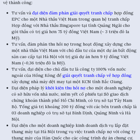
vệ thành công:
Tư vấn và
đại diện đàm phán giải quyết tranh chấp
hợp đồng
EPC cho một Nhà thầu Việt Nam trong quan hệ tranh chấp
Hợp đồng với Nhà thầu Singapore tại tỉnh Quảng Ngãi cho
gói thầu có trị giá hơn 75 tỷ đồng Việt Nam (~ 3 triệu đô la
Mỹ).
Tư vấn, đàm phán thu hồi nợ trong hoạt động xây dựng cho
một nhà thầu Việt Nam với chủ đầu tư của một dự án bất động
sản cao cấp tại Hà Nội với trị giá dự án hơn 9 tỷ đồng Việt
Nam (~0,36 triệu đô la Mỹ).
Tư vấn, đại diện cho chủ đầu tư là công ty 100% vốn nước
ngoài của Hồng Kông để
giải quyết tranh chấp về hợp đồng
xây dựng nhà máy dệt may tại một KCN tỉnh Bắc Giang.
Đại diện pháp lý
khởi kiện thu hồi nợ
cho một doanh nghiệp
có sở hữu vốn nhà nước, niêm yết cổ phiếu tại Sở giao dịch
chứng khoán thành phố Hồ Chí Minh, có trụ sở tại Tây Nam
Bộ. Tổng giá trị khoảng 200 tỷ đồng với các bên tranh chấp là
03 doanh nghiệp có trụ sở tại Bình Định, Quảng Ninh và Hà
Nội.
Đại diện cho một doanh nghiệp kinh doanh dịch vụ lắp đặt
thang máy tại Hà Nội trong vụ việc tranh chấp nợ với công ty
thang máy của Hàn Quốc cho các công trình dự án chung cư,