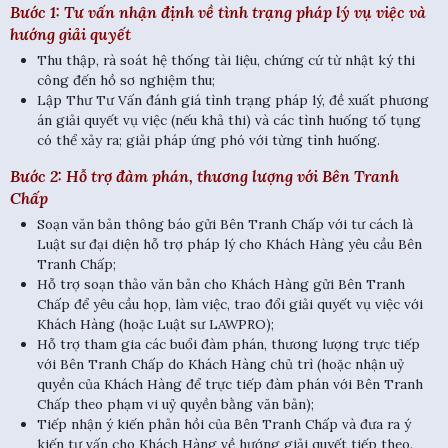
Bước 1: Tư vấn nhận định về tình trạng pháp lý vụ việc và
hướng giải quyết
Thu thập, rà soát hệ thống tài liệu, chứng cứ từ nhật ký thi
công đến hồ sơ nghiệm thu;
Lập Thư Tư Vấn đánh giá tình trạng pháp lý, đề xuất phương
án giải quyết vụ việc (nếu khả thi) và các tình huống tố tụng
có thể xảy ra; giải pháp ứng phó với từng tình huống.
Bước 2: Hỗ trợ đàm phán, thương lượng với Bên Tranh
Chấp
Soạn văn bản thông báo gửi Bên Tranh Chấp với tư cách là
Luật sư đại diện hỗ trợ pháp lý cho Khách Hàng yêu cầu Bên
Tranh Chấp;
Hỗ trợ soạn thảo văn bản cho Khách Hàng gửi Bên Tranh
Chấp để yêu cầu họp, làm việc, trao đổi giải quyết vụ việc với
Khách Hàng (hoặc Luật sư LAWPRO);
Hỗ trợ tham gia các buổi đàm phán, thương lượng trực tiếp
với Bên Tranh Chấp do Khách Hàng chủ trì (hoặc nhận uỷ
quyền của Khách Hàng để trực tiếp đàm phán với Bên Tranh
Chấp theo phạm vi uỷ quyền bằng văn bản);
Tiếp nhận ý kiến phản hồi của Bên Tranh Chấp và đưa ra ý
kiến tư vấn cho Khách Hàng về hướng giải quyết tiếp theo.