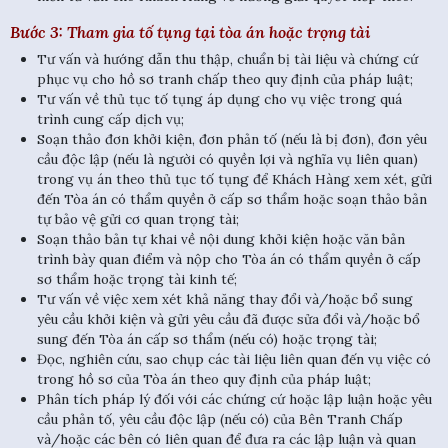
Bước 3: Tham gia tố tụng tại tòa án hoặc trọng tài
Tư vấn và hướng dẫn thu thập, chuẩn bị tài liệu và chứng cứ
phục vụ cho hồ sơ tranh chấp theo quy định của pháp luật;
Tư vấn về thủ tục tố tụng áp dụng cho vụ việc trong quá
trình cung cấp dịch vụ;
Soạn thảo đơn khởi kiện, đơn phản tố (nếu là bị đơn), đơn yêu
cầu độc lập (nếu là người có quyền lợi và nghĩa vụ liên quan)
trong vụ án theo thủ tục tố tụng để Khách Hàng xem xét, gửi
đến Tòa án có thẩm quyền ở cấp sơ thẩm hoặc soạn thảo bản
tự bảo vệ gửi cơ quan trọng tài;
Soạn thảo bản tự khai về nội dung khởi kiện hoặc văn bản
trình bày quan điểm và nộp cho Tòa án có thẩm quyền ở cấp
sơ thẩm hoặc trọng tài kinh tế;
Tư vấn về việc xem xét khả năng thay đổi và/hoặc bổ sung
yêu cầu khởi kiện và gửi yêu cầu đã được sửa đổi và/hoặc bổ
sung đến Tòa án cấp sơ thẩm (nếu có) hoặc trọng tài;
Đọc, nghiên cứu, sao chụp các tài liệu liên quan đến vụ việc có
trong hồ sơ của Tòa án theo quy định của pháp luật;
Phân tích pháp lý đối với các chứng cứ hoặc lập luận hoặc yêu
cầu phản tố, yêu cầu độc lập (nếu có) của Bên Tranh Chấp
và/hoặc các bên có liên quan để đưa ra các lập luận và quan