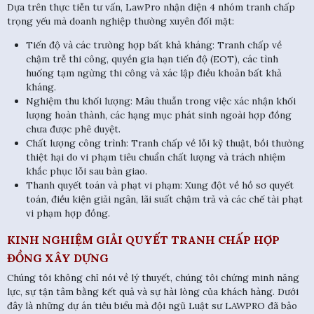
Dựa trên thực tiễn tư vấn, LawPro nhận diện 4 nhóm tranh chấp
trọng yếu mà doanh nghiệp thường xuyên đối mặt:
Tiến độ và các trường hợp bất khả kháng: Tranh chấp về
chậm trễ thi công, quyền gia hạn tiến độ (EOT), các tình
huống tạm ngừng thi công và xác lập điều khoản bất khả
kháng.
Nghiệm thu khối lượng: Mâu thuẫn trong việc xác nhận khối
lượng hoàn thành, các hạng mục phát sinh ngoài hợp đồng
chưa được phê duyệt.
Chất lượng công trình: Tranh chấp về lỗi kỹ thuật, bồi thường
thiệt hại do vi phạm tiêu chuẩn chất lượng và trách nhiệm
khắc phục lỗi sau bàn giao.
Thanh quyết toán và phạt vi phạm: Xung đột về hồ sơ quyết
toán, điều kiện giải ngân, lãi suất chậm trả và các chế tài phạt
vi phạm hợp đồng.
KINH NGHIỆM GIẢI QUYẾT TRANH CHẤP HỢP
ĐỒNG XÂY DỰNG
Chúng tôi không chỉ nói về lý thuyết, chúng tôi chứng minh năng
lực, sự tận tâm bằng kết quả và sự hài lòng của khách hàng. Dưới
đây là những dự án tiêu biểu mà đội ngũ Luật sư LAWPRO đã bảo