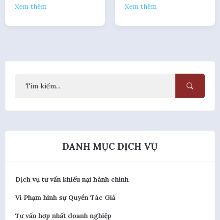
hàng hóa quốc
nhượng dự án,
Xem thêm
Xem thêm
tế
mua bán doanh
nghiệp
DANH MỤC DỊCH VỤ
Dịch vụ tư vấn khiếu nại hành chính
Vi Phạm hình sự Quyền Tác Giả
Tư vấn hợp nhất doanh nghiệp