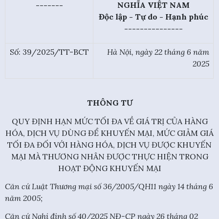
-------
NGHĨA VIỆT NAM
Độc lập - Tự do - Hạnh phúc
---------------
Số: 39/2025/TT-BCT
Hà Nội, ngày 22 tháng 6 năm
2025
THÔNG TƯ
QUY ĐỊNH HẠN MỨC TỐI ĐA VỀ GIÁ TRỊ CỦA HÀNG
HÓA, DỊCH VỤ DÙNG ĐỂ KHUYẾN MẠI, MỨC GIẢM GIÁ
TỐI ĐA ĐỐI VỚI HÀNG HÓA, DỊCH VỤ ĐƯỢC KHUYẾN
MẠI MÀ THƯƠNG NHÂN ĐƯỢC THỰC HIỆN TRONG
HOẠT ĐỘNG KHUYẾN MẠI
Căn cứ Luật Thương mại số 36/2005/QH11 ngày 14 tháng 6
năm 2005;
Căn cứ Nghị định số 40/2025 NĐ-CP ngày 26 tháng 02