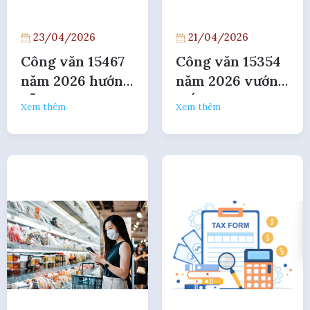
23/04/2026
21/04/2026
Công văn 15467
Công văn 15354
năm 2026 hướng
năm 2026 vướng
dẫn thủ tục ủy
mắc ghi nhãn
Xem thêm
Xem thêm
thác xuất khẩu
hàng hóa nhập
khẩu