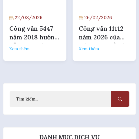
22/03/2026
26/02/2026
Công văn 5447
Công văn 11112
năm 2018 hướng
năm 2026 của
dẫn hoạt động
Hải Quan về xác
Xem thêm
Xem thêm
bán lẻ hàng hóa
nhận nợ thuế
do tổ chức kinh
tế có vốn đầu tư
nước ngoài sản
xuất tại Việt
Nam
DANH MỤC DỊCH VỤ