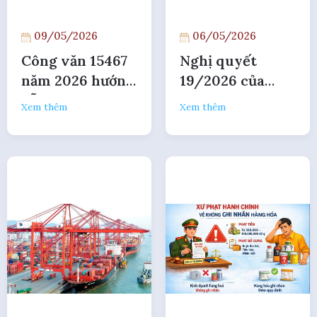
09/05/2026
06/05/2026
Công văn 15467
Nghị quyết
năm 2026 hướng
19/2026 của
dẫn thủ tục ủy
Chính Phủ bãi
Xem thêm
Xem thêm
thác xuất khẩu
bỏ một số điều
kiện về giấy
phép kinh
doanh thương
mại quốc tế