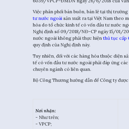
6039/VPCP-ĐMDN ngày 26/6/2018 của Văn ph
Việc phân phối bán buôn, bán lẻ tại thị trườ
tư nước ngoài
sản xuất ra tại Việt Nam theo m
hóa do tổ chức kinh tế có vốn đầu tư nước ng
Nghị định số 09/2018/NĐ-CP ngày 15/01/2018 
nước ngoài không phải thực hiện
thủ tục cấp 
quy định của Nghị định này.
Tuy nhiên, đối với các hàng hóa thuộc diện sản
tế có vốn đầu tư nước ngoài phải đáp ứng các 
chuyên ngành có liên quan.
Bộ Công Thương hướng dẫn để Công ty được b
Nơi nhận:
- Như trên;
- VPCP;