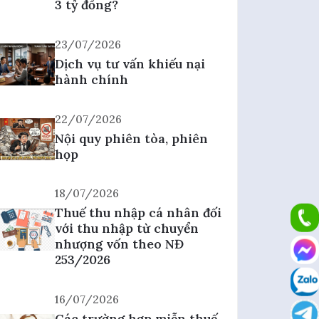
3 tỷ đồng?
23/07/2026
Dịch vụ tư vấn khiếu nại
hành chính
22/07/2026
Nội quy phiên tòa, phiên
họp
18/07/2026
Thuế thu nhập cá nhân đối
với thu nhập từ chuyển
nhượng vốn theo NĐ
253/2026
16/07/2026
Các trường hợp miễn thuế