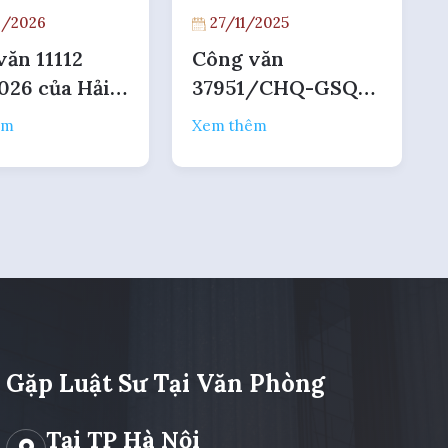
/2026
27/11/2025
văn 11112
Công văn
026 của Hải
37951/CHQ-GSQL
về xác nhận
năm 2025 hướng
êm
Xem thêm
uế
dẫn thủ tục xuất
nhập khẩu máy
móc đã qua sử
dụng
Gặp Luật Sư Tại Văn Phòng
Tại TP Hà Nội