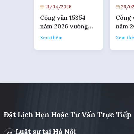
21/04/2026
26/02
Công văn 15354
Công 
năm 2026 vướng
năm 2
mắc ghi nhãn hàng
Quan 
Xem thêm
Xem th
hóa nhập khẩu
nợ th
Đặt Lịch Hẹn Hoặc Tư Vấn Trực Tiếp
Luật sư tại Hà Nội