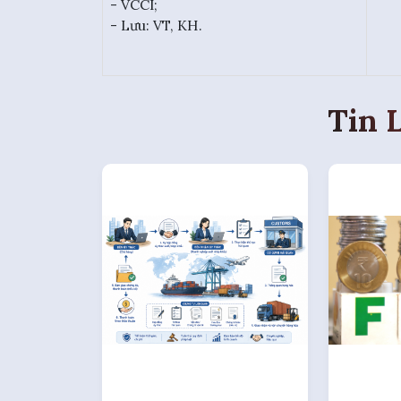
- VCCI;
- Lưu: VT, KH.
Tin 