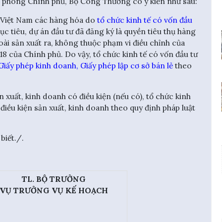
òng Chính phủ, Bộ Công Thương có ý kiến như sau:
ng Việt Nam các hàng hóa do
tổ chức kinh tế có vốn đầu
ục tiêu, dự án đầu tư đã đăng ký là quyền tiêu thụ hàng
oài sản xuất ra, không thuộc phạm vi điều chỉnh của
của Chính phủ. Do vậy, tổ chức kinh tế có vốn đầu tư
Giấy phép kinh doanh, Giấy phép lập cơ sở bán lẻ
theo
 xuất, kinh doanh có điều kiện (nếu có), tổ chức kinh
điều kiện sản xuất, kinh doanh theo quy định pháp luật
iết./.
TL. BỘ TRƯỞNG
VỤ TRƯỞNG VỤ KẾ HOẠCH