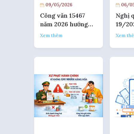
09/05/2026
06/05
Công văn 15467
Nghị 
năm 2026 hướng
19/20
dẫn thủ tục ủy thác
Phủ bã
Xem thêm
Xem th
xuất khẩu
điều k
phép 
thươn