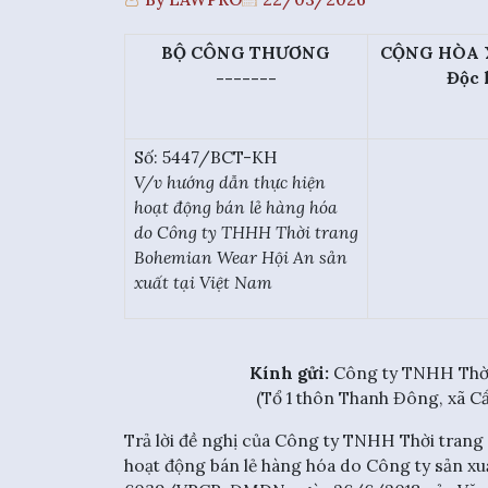
BỘ CÔNG THƯƠNG
CỘNG HÒA 
-------
Độc 
Số: 5447/BCT-KH
V/v hướng dẫn thực hiện
hoạt động bán lẻ hàng hóa
do Công ty THHH Thời trang
Bohemian Wear Hội An sản
xuất tại Việt Nam
Kính gửi:
Công ty TNHH Thời
(Tổ 1 thôn Thanh Đông, xã C
Trả lời đề nghị của Công ty TNHH Thời trang
hoạt động bán lẻ hàng hóa do Công ty sản xuấ