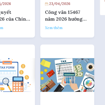
/2026
23/04/2026
quyết
Công văn 15467
26 của Chính
năm 2026 hướng
i bỏ một số
dẫn thủ tục ủy thác
êm
Xem thêm
iện về giấy
xuất khẩu
kinh doanh
g mại quốc tế