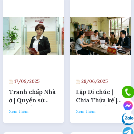
17/09/2025
29/06/2025
Tranh chấp Nhà
Lập Di chúc |
ở | Quyền sử
Chia Thừa kế |
dụng đất
Tranh chấp Tài
Xem thêm
Xem thêm
sản Thừa kế