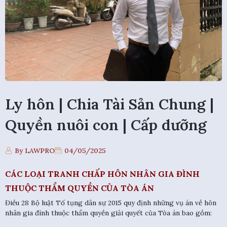
Ly hôn | Chia Tài Sản Chung |
Quyền nuôi con | Cấp dưỡng
By LAWPRO
04/05/2025
CÁC LOẠI TRANH CHẤP HÔN NHÂN GIA ĐÌNH
THUỘC THẨM QUYỀN CỦA TÒA ÁN
Điều 28 Bộ luật Tố tụng dân sự 2015 quy định những vụ án về hôn
nhân gia đình thuộc thẩm quyền giải quyết của Tòa án bao gồm: