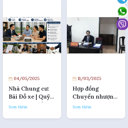
04/05/2025
11/03/2025
Nhà Chung cư:
Hợp đồng
Bãi Đỗ xe | Quỹ
Chuyển nhượng
Bảo trì | Chất
| Cho Thuê | Góp
Xem thêm
Xem thêm
lượng Vận hành
vốn | Dịch vụ Sổ
đỏ